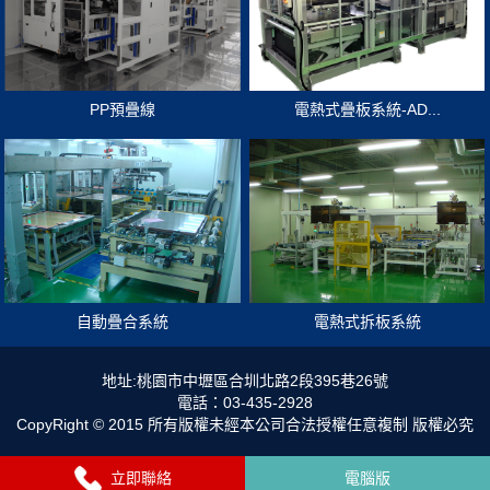
PP預疊線
電熱式疊板系統-AD...
自動疊合系統
電熱式拆板系統
地址:桃園市中壢區合圳北路2段395巷26號
電話：03-435-2928
CopyRight © 2015 所有版權未經本公司合法授權任意複制 版權必究
立即聯絡
電腦版