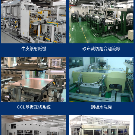
牛皮紙射紙機
碳布裁切組合迴流線
CCL基扳裁切系統
鋼板水洗機