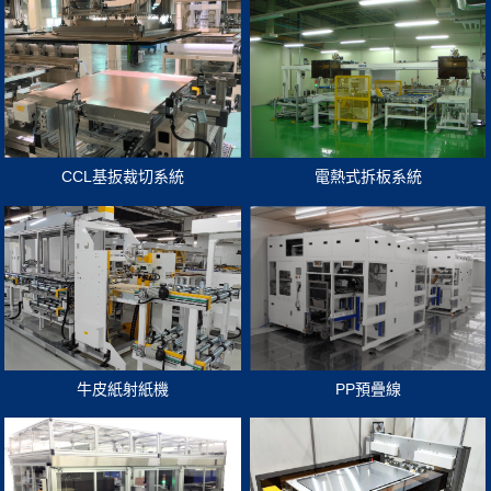
CCL基扳裁切系統
電熱式拆板系統
牛皮紙射紙機
PP預疊線