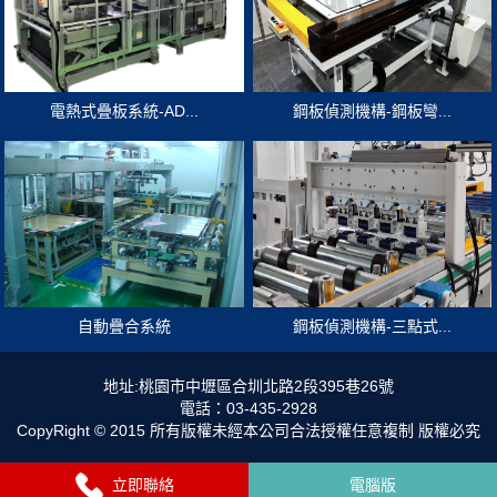
電熱式疊板系統-AD...
鋼板偵測機構-鋼板彎...
自動疊合系統
鋼板偵測機構-三點式...
地址:桃園市中壢區合圳北路2段395巷26號
電話：03-435-2928
CopyRight © 2015 所有版權未經本公司合法授權任意複制 版權必究
立即聯絡
電腦版