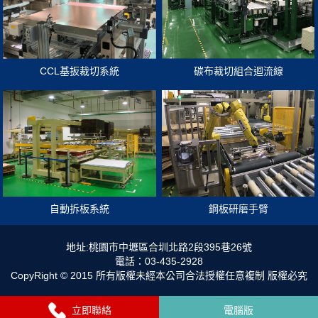
CCL基扳裁切系統
碳布裁切組合迴流線
自動拆板系統
鋼板研磨手臂
地址:桃園市中壢區合圳北路2段395巷26號
電話：03-435-2928
CopyRight © 2015 所有版權未經本公司合法授權任意複制 版權必究
立即聯絡
電腦版