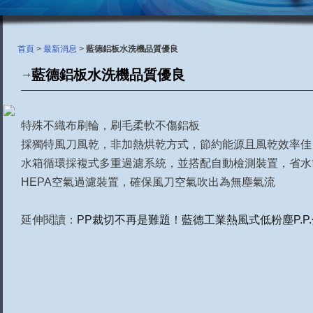
首頁
>
最新消息
>
藍德鋁板水洗機品質優良
藍德鋁板水洗機品質優良
特殊不織布刷輪，刷毛柔軟不傷鋁板
採獨特風刀風乾，非加熱烘乾方式，節約能源且風乾效率佳
水箱循環採複式多重過濾系統，並搭配自動檢測裝置，省水
HEPA空氣過濾裝置，確保風刀空氣吹出為無塵氣流
延伸閱讀：
PP裁切不再是難題！藍德工業熱風式低粉塵P.P