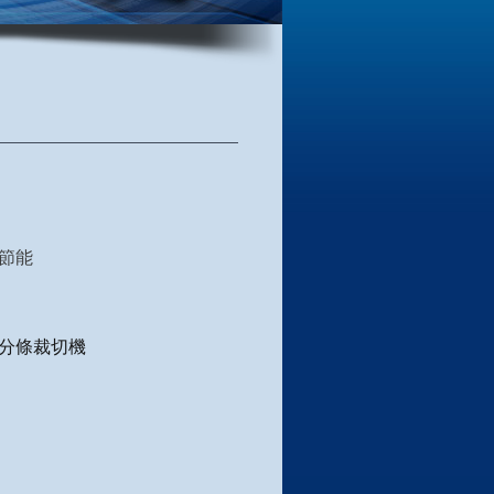
節能
.分條裁切機