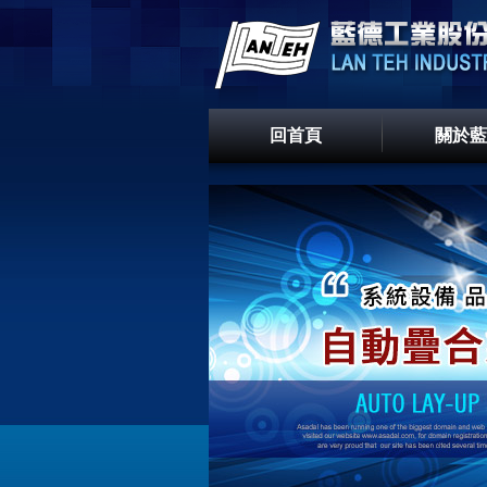
回首頁
關於藍