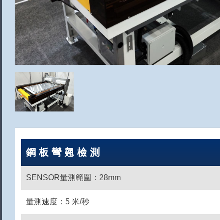
鋼 板 彎 翹 檢 測
SENSOR量測範圍：28mm
量測速度：5 米/秒