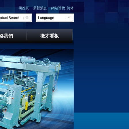
回首頁
．
最新消息
．
網站導覽
.
简体
​​Language
絡我們
徵才看板