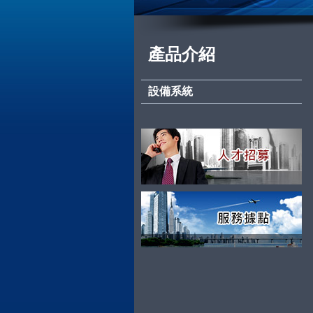
產品介紹
設備系統