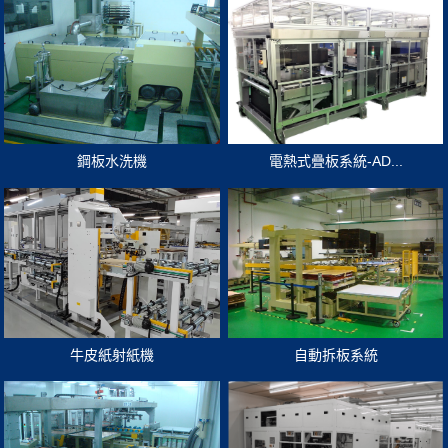
鋼板水洗機
電熱式疊板系統-AD...
牛皮紙射紙機
自動拆板系統