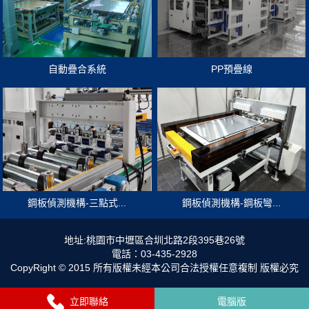
自動疊合系統
PP預疊線
鋼板偵測機構-三點式...
鋼板偵測機構-鋼板彎...
地址:桃園市中壢區合圳北路2段395巷26號
電話：03-435-2928
CopyRight © 2015 所有版權未經本公司合法授權任意複制 版權必究
立即聯絡
電腦版